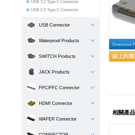
USB 3.2 Type C Connector
USB 2.0 Type C Connector
USB Connector
Waterproof Products
Download P
線上詢價
SWITCH Products
JACK Products
FPC/FFC Connector
HDMI Connector
相關產
WAFER Connector
CONNECTOR