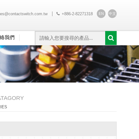
EN
中文
les@contactswitch.com.tw
+886-2-82271318
絡我們
ATAGORY
RIES