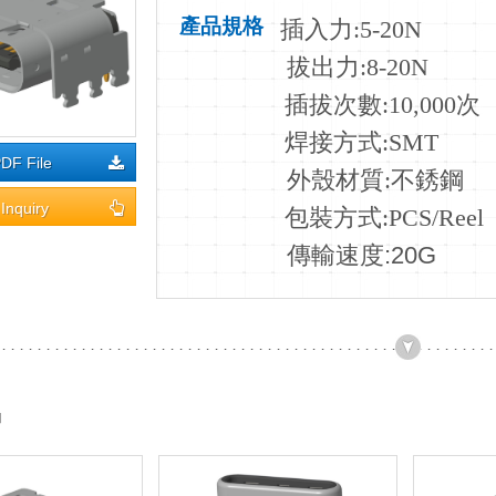
產品規格
插入力
:5-20N
拔出力:8-20N
插拔次數:10
,000次
焊接方式:SMT
DF File
外殼材質:不銹鋼
Inquiry
包裝方式:PCS/Reel
傳輸速度:20G
品