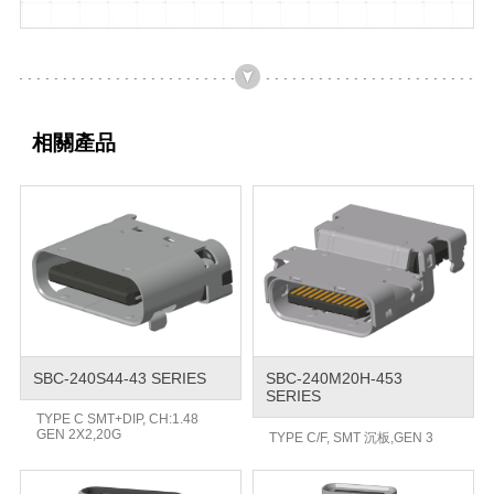
相關產品
SBC-240S44-43 SERIES
SBC-240M20H-453
SERIES
TYPE C SMT+DIP, CH:1.48
GEN 2X2,20G
TYPE C/F, SMT 沉板,GEN 3