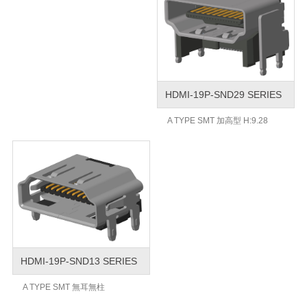
HDMI-19P-SND29 SERIES
A TYPE SMT 加高型 H:9.28
HDMI-19P-SND13 SERIES
A TYPE SMT 無耳無柱