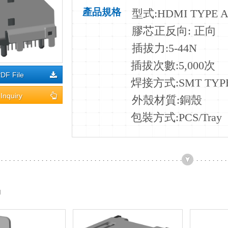
產品規格
型式:HDMI TYPE 
膠芯正反向: 正向
插拔力:5-44N
插拔次數:5
,000次
DF File
焊接方式:SMT TYP
Inquiry
外殼材質:銅殼
包裝方式:PCS/Tray
品