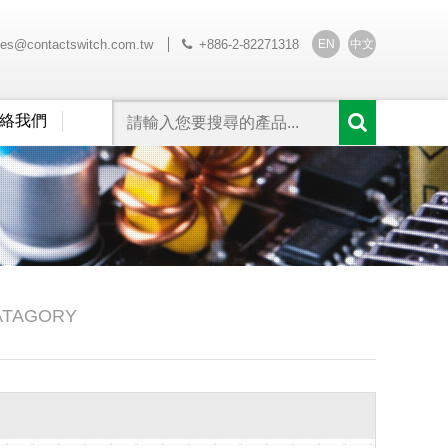
EN
中文
les@contactswitch.com.tw
+886-2-82271318
絡我們
ATAGORY