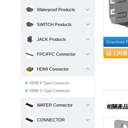
Waterproof Products
SWITCH Products
JACK Products
Download P
線上詢價
FPC/FFC Connector
HDMI Connector
HDMI A Type Connector
HDMI D Type Connector
WAFER Connector
相關產
CONNECTOR