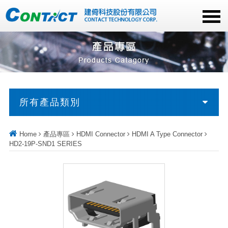
所有產品類別
Home
產品專區
HDMI Connector
HDMI A Type Connector
HD2-19P-SND1 SERIES