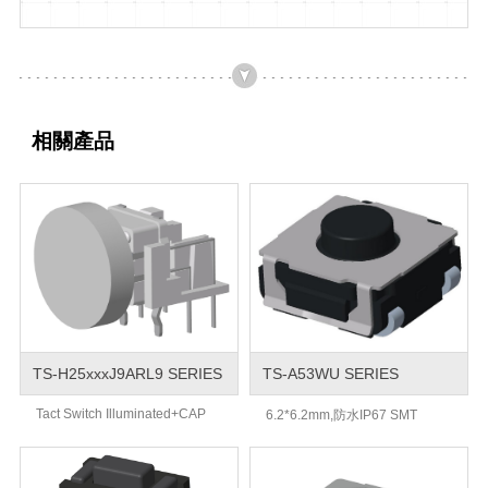
相關產品
TS-H25xxxJ9ARL9 SERIES
TS-A53WU SERIES
Tact Switch Illuminated+CAP
6.2*6.2mm,防水IP67 SMT