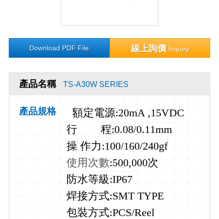
線上詢價
Download PDF File
Inquiry
產品名稱
TS-A30W SERIES
產品規格
額定電源
:20mA ,15VDC
行
程
:0.08/0.11mm
操
作
力
:100/160/240gf
使用次數
:500,000
次
防水等級:IP67
焊接方式:SMT TYPE
包裝方式:PCS/Reel