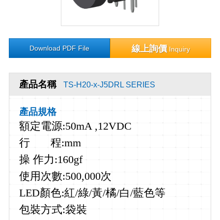
線上詢價
Download PDF File
Inquiry
產品名稱
TS-H20-x-J5DRL SERIES
產品規格
額定電源
:50mA ,12VDC
行
程
:mm
操
作
力
:160gf
使用次數:500,000
次
LED顏色:紅/綠/黃/橘/白/藍色等
包裝方式:袋裝