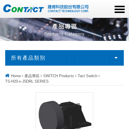
所有產品類別
Home
產品專區
SWITCH Products
Tact Switch
TS-H20-x-J5DRL SERIES