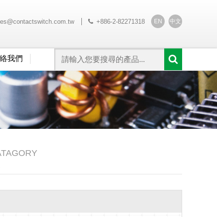
EN
中文
les@contactswitch.com.tw
+886-2-82271318
絡我們
ATAGORY
S