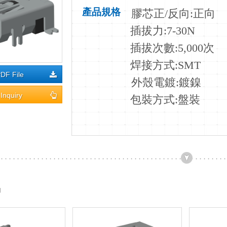
產品規格
膠芯正
/
反向
:正向
插拔力
:7-30N
插拔次數
:5,000次
焊接方式
:SMT
DF File
外殼電鍍:
鍍鎳
Inquiry
包裝方式:盤裝
品