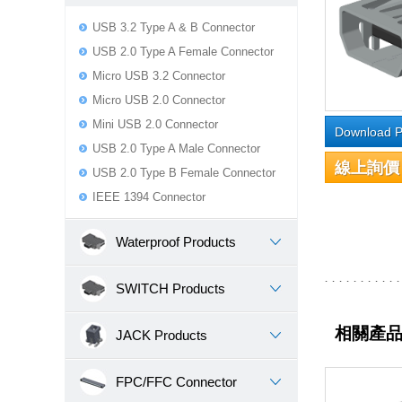
USB 3.2 Type A & B Connector
USB 2.0 Type A Female Connector
Micro USB 3.2 Connector
Micro USB 2.0 Connector
Mini USB 2.0 Connector
Download P
USB 2.0 Type A Male Connector
線上詢價
USB 2.0 Type B Female Connector
IEEE 1394 Connector
Waterproof Products
SWITCH Products
相關產
JACK Products
FPC/FFC Connector