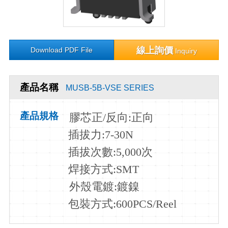
線上詢價
Download PDF File
Inquiry
產品名稱
MUSB-5B-VSE SERIES
產品規格
膠芯正
/
反向
:正向
插拔力
:7-30N
插拔次數
:5,000次
焊接方式
:SMT
外殼電鍍:
鍍鎳
包裝方式:600PCS/Reel