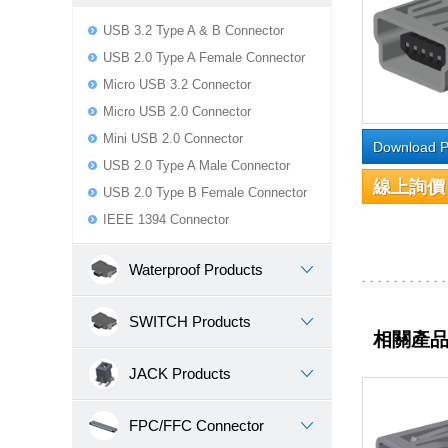
USB 3.2 Type A & B Connector
USB 2.0 Type A Female Connector
Micro USB 3.2 Connector
Micro USB 2.0 Connector
Mini USB 2.0 Connector
Download P
USB 2.0 Type A Male Connector
線上詢價
USB 2.0 Type B Female Connector
IEEE 1394 Connector
Waterproof Products
SWITCH Products
相關產
JACK Products
FPC/FFC Connector