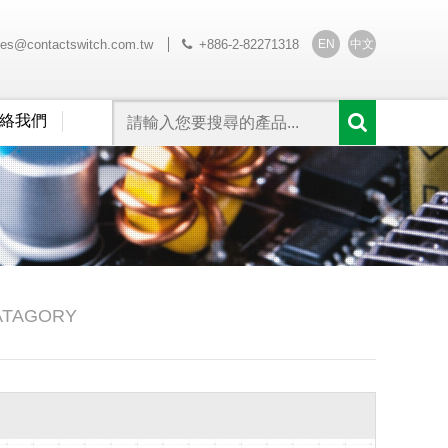
EN
中文
les@contactswitch.com.tw
+886-2-82271318
絡我們
ATAGORY