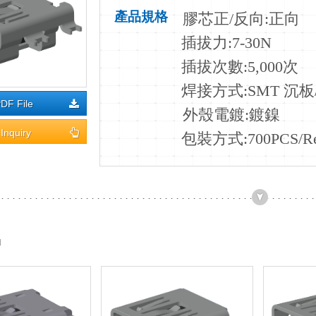
產品規格
膠芯正
/
反向
:正向
插拔力
:7-30N
插拔次數
:5,000次
焊接方式
:SMT 沉板
DF File
外殼電鍍:
鍍鎳
Inquiry
包裝方式:700PCS/Re
品