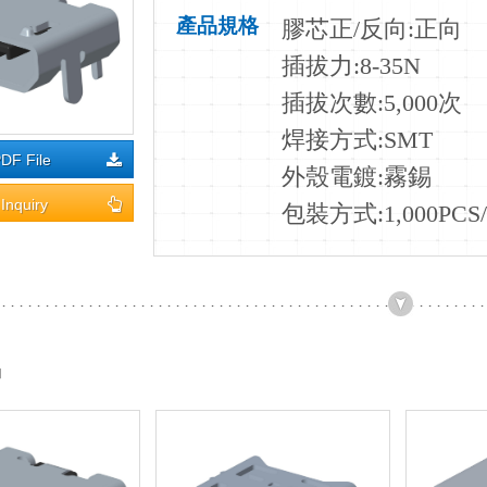
產品規格
膠芯正
/
反向
:正向
插拔力
:8-35N
插拔次數
:5,000次
焊接方式
:SMT
DF File
外殼電鍍
:霧錫
Inquiry
包裝方式:1,000PCS/
品