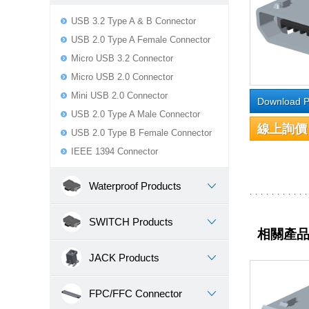
USB 3.2 Type A & B Connector
USB 2.0 Type A Female Connector
Micro USB 3.2 Connector
Micro USB 2.0 Connector
Mini USB 2.0 Connector
Download P
USB 2.0 Type A Male Connector
線上詢價
USB 2.0 Type B Female Connector
IEEE 1394 Connector
Waterproof Products
SWITCH Products
相關產
JACK Products
FPC/FFC Connector