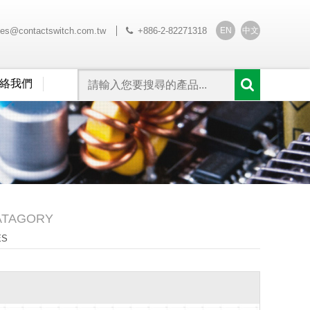
EN
中文
les@contactswitch.com.tw
+886-2-82271318
絡我們
ATAGORY
ES