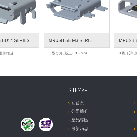
-ED14 SERIES
MRUSB-5B-M3 SERIE
MRUSB-5
有柱,無捲邊
B 型 沉板,板上H:1.7mm
B 型 反向
SITEMAP
回首頁
公司簡介
產品專區
最新消息