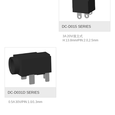
DC-D015 SERIES
3A 20V/直立式
H:13.8mm/PIN:2.0,2.5mm
DC-D031D SERIES
0.5A 30V/PIN:1.0/1.3mm