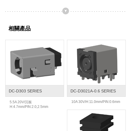
相關產品
DC-D303 SERIES
DC-D3021A-0.6 SERIES
10A 30V/H:11.0mm/PIN:0.6mm
5.5A 20V/沉板
H:4.7mm/PIN:2.0,2.5mm