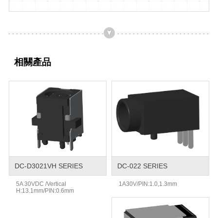
相關產品
DC-D3021VH SERIES
DC-022 SERIES
5A 30VDC /Vertical
1A30V/PIN:1.0,1.3mm
H:13.1mm/PIN:0.6mm