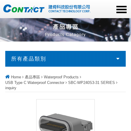
所有產品類別
Home
產品專區
Waterproof Products
USB Type C Waterproof Connector
SBC-WP240S3-31 SERIES
inquiry