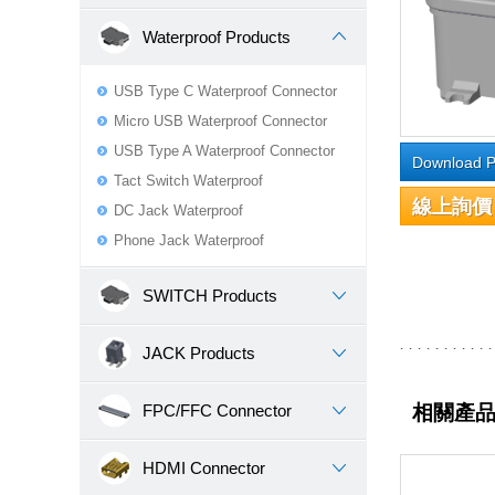
Waterproof Products
USB Type C Waterproof Connector
Micro USB Waterproof Connector
USB Type A Waterproof Connector
Download P
Tact Switch Waterproof
線上詢價
DC Jack Waterproof
Phone Jack Waterproof
SWITCH Products
JACK Products
FPC/FFC Connector
相關產
HDMI Connector