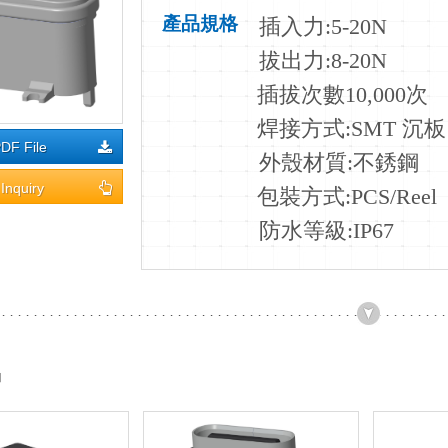
產品規格
插入力
:5-20N
拔出力:8-20N
插拔次數10
,000次
焊接方式:SMT 沉板
DF File
外殼材質:不銹鋼
Inquiry
包裝方式:PCS/Reel
防水等級:IP67
品