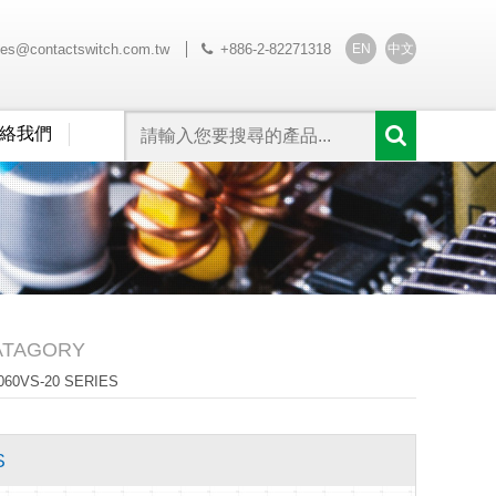
EN
中文
les@contactswitch.com.tw
+886-2-82271318
絡我們
ATAGORY
60VS-20 SERIES
S