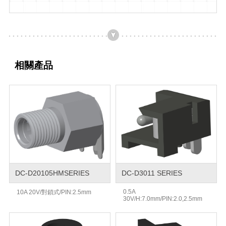
相關產品
DC-D20105HMSERIES
DC-D3011 SERIES
0.5A
10A 20V/對鎖式/PIN:2.5mm
30V/H:7.0mm/PIN:2.0,2.5mm