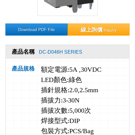
線上詢價
Download PDF File
Inquiry
產品名稱
DC-D046H SERIES
產品規格
額定電源
:5A ,30VDC
LED顏色:綠色
插針規格:2.0,2.5
mm
插拔力
:3-30N
插拔次數
:5,000
次
焊接型式
:DIP
包裝方式:PCS/Bag