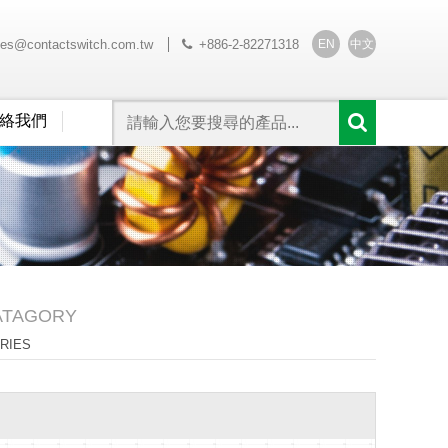
EN
中文
les@contactswitch.com.tw
+886-2-82271318
絡我們
ATAGORY
ERIES