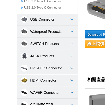
USB 3.2 Type C Connector
USB 2.0 Type C Connector
USB Connector
Waterproof Products
Download P
線上詢價
SWITCH Products
JACK Products
FPC/FFC Connector
相關產
HDMI Connector
WAFER Connector
CONNECTOR