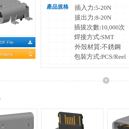
產品規格
插入力
:5-20N
拔出力:8-20N
插拔次數:10
,000次
焊接方式:SMT
DF File
外殼材質:不銹鋼
Inquiry
包裝方式:PCS/Reel
品