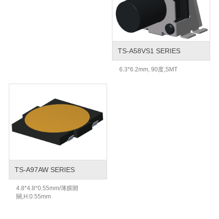
TS-A58VS1 SERIES
6.3*6.2mm, 90度,SMT
TS-A97AW SERIES
4.8*4.8*0.55mm/薄膜開
關,H:0.55mm