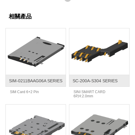
相關產品
SIM-0211BAAG06A SERIES
SC-200A-S304 SERIES
SIM Card 6+2 Pin
SINI SMART CARD
6P,H:2.0mm