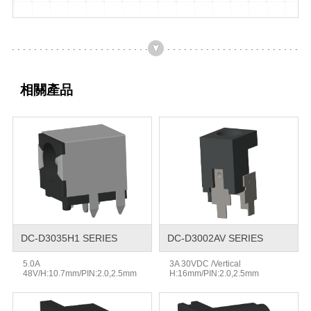
相關產品
DC-D3035H1 SERIES
DC-D3002AV SERIES
5.0A
3A 30VDC /Vertical
48V/H:10.7mm/PIN:2.0,2.5mm
H:16mm/PIN:2.0,2.5mm