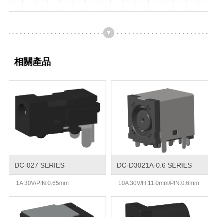
相關產品
DC-027 SERIES
DC-D3021A-0.6 SERIES
1A 30V/PIN:0.65mm
10A 30V/H:11.0mm/PIN:0.6mm