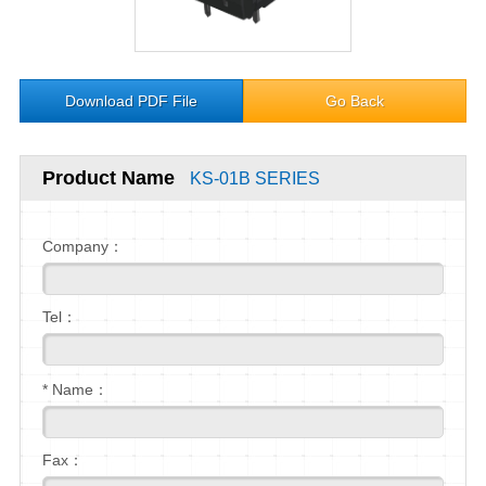
Download PDF File
Go Back
Product Name
KS-01B SERIES
Company：
Tel：
* Name：
Fax：