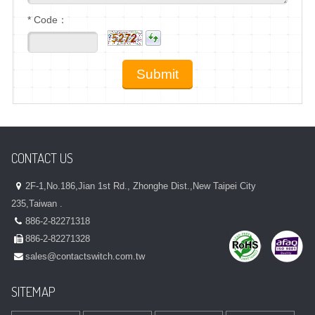
* Code：
CONTACT US
2F-1,No.186,Jian 1st Rd., Zhonghe Dist.,New Taipei City
235,Taiwan .
886-2-82271318
886-2-82271328
sales@contactswitch.com.tw
SITEMAP