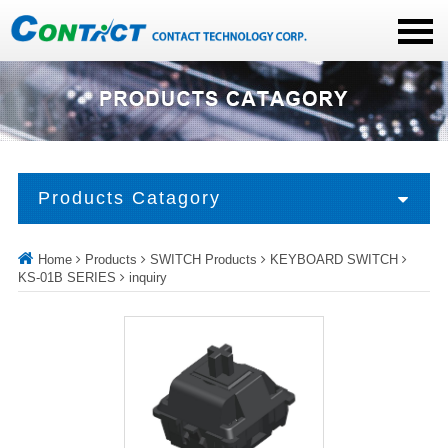
Products Catagory
Home
Products
SWITCH Products
KEYBOARD SWITCH
KS-01B SERIES
inquiry