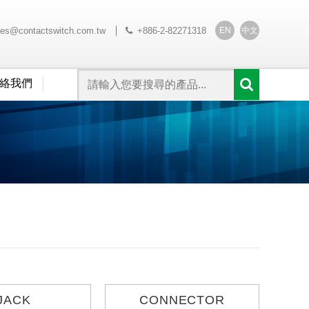
EN
中文
les@contactswitch.com.tw
+886-2-82271318
絡我們
JACK
CONNECTOR