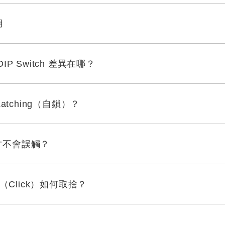
用
h、DIP Switch 差異在哪？
atching（自鎖）？
何選才不會誤觸？
饋（Click）如何取捨？