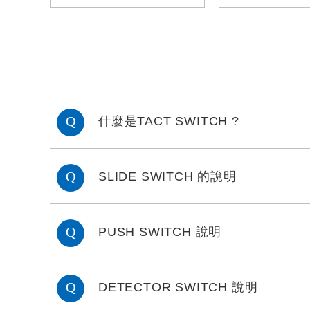
什麼是TACT SWITCH ?
SLIDE SWITCH 的說明
PUSH SWITCH 說明
DETECTOR SWITCH 說明