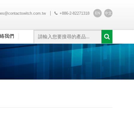
EN
中文
les@contactswitch.com.tw
+886-2-82271318
絡我們