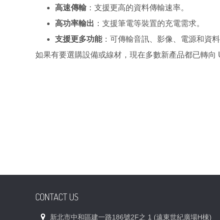
高速傳輸
：支援更高的資料傳輸速率。
高功率輸出
：支援筆電等裝置的充電需求。
支援更多功能
：可傳輸音訊、影像、電源和資料
如果有要選購設備或線材，現在多數新產品都已轉向
CONTACT US
新北市中和區建一路186號2F之 1 (遠東世紀廣場H棟)