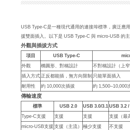
USB Type-C
是一種現代通用的連接埠標準，廣泛應
援雙面插入。以下是
USB Type-C
與
micro-USB
的主
外觀與插拔方式
項目
USB Type-C
mic
外觀
橢圓形、對稱設計
不對稱設計（上窄
插入方式
正反都能插，無方向限制
只能單面插入
耐用性
約
10,000
次插拔
約
1,500–10,000
傳輸速度
標準
USB 2.0
USB 3.0/3.1
USB 3.2 /
Type-C
支援
支援
支援
支援
（最
micro-USB
支援
支援
（主流）
極少支援
不
支援