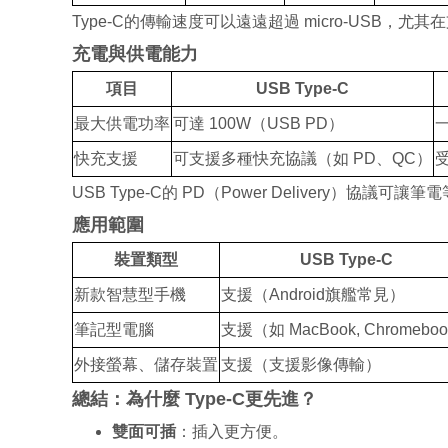
Type-C
的傳輸速度可以遠遠超過
micro-USB
，尤其在
充電與供電能力
項目
USB Type-C
最大供電功率
可達
100W
（
USB PD
）
快充支援
可支援多種快充協議（如
PD
、
QC
）
USB Type-C
的
PD
（
Power Delivery
）協議可讓筆電
應用範圍
裝置類型
USB Type-C
新款智慧型手機
支援
（
Android
旗艦常見）
筆記型電腦
支援
（如
MacBook, Chromeboo
外接螢幕、儲存裝置
支援
（支援影像傳輸）
總結：為什麼
Type-C
更先進？
雙面可插
：插入更方便。