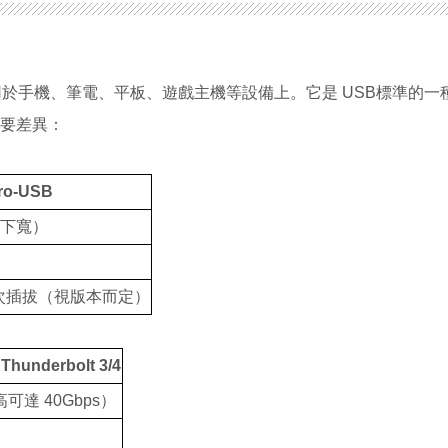
用於手機、筆電、平板、遊戲主機等設備上。它是
USB
標準的一
要差異：
ro-USB
下寬）
次插拔（視版本而定）
 Thunderbolt 3/4
高可達
40Gbps
）