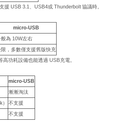
支援
USB 3.1
、
USB4
或
Thunderbolt
協議時。
micro-USB
一般為
10W
左右
受限，多數僅支援舊版快充
等高功耗設備也能透過
USB
充電。
micro-USB
漸漸淘汰
k
）
不支援
不支援